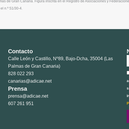
mas de Gran Canaria. Figura inscrita en el Registro de Asociaciones y Federaci
el n.º S1/30-4.
Contacto
N
Calle León y Castillo, Nº89, Bajo-Dcha, 35004 (Las
Palmas de Gran Canaria)
A
828 022 293
p
canarias@adicae.net
a
Prensa
s
prensa@adicae.net
i
607 261 951
P